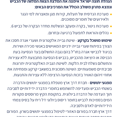
הנהלת חוצה ישראל אימצה את המלצת הצוות המלווה של הכביש
ונמצא פתרון משולב הכולל את המרכיבים הבאים
:
מערכת הנדסית של תעלות, קירות מגן ומאצרות למי הנגר
ולאירועים של חומרים מסוכנים.
מערכות ניטור, בקרה ומעקב הנשלטת מחדר הבקרה של כביש 6.
נהלים והוראות לתפעול ברגיעה ובחרום.
שימוש מושכל בקרקע
- שיטת גבייה אלקטרונית ושערי אגרה חסכו את
הצורך בפיתוח שערי גבייה ידניים המאוישים באנשי מכירה ושירות.
בניגוד לכבישי אגרה בחו"ל בהם נגבה התשלום בעד הנסיעה בעת
הכניסה או היציאה מהכביש, בכביש 6 הנסיעה מתבצעת ללא עצירות
והתשלום נשלח לבית הלקוח. לשיטת הגביה האלקטרונית יתרונות
סביבתיים משמעותיים: השיטה חסכונית במשאבי קרקע ומפחיתה את
אחוזי זיהום האוויר בזכות הנסיעה הרציפה ללא עצירות והתנעות.
מפגעי יתושים
- חברת דרך ארץ מטפלת במפגעי יתושים והדברה
בשטחי הכביש ומעדיפה להשתמש בחומרי הדברה ידידותיים לסביבה
תוך העדפה של הדברה ביולוגית. בתקופת הקיץ מרוססים מקורות
המים בסמיכות לכביש בחומר ריסוס ביולוגי דל ריח על בסיס צמחי
הידידותיים לאדם ולסביבה.
דרך ארץ חברה בפורום האזורי לטיפול במפגעי יתושים בשרון. הפורום