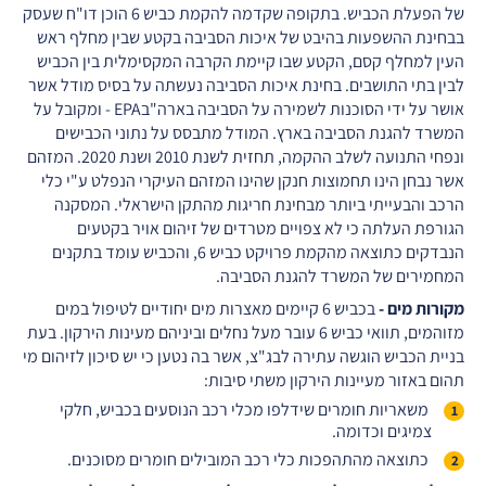
של הפעלת הכביש. בתקופה שקדמה להקמת כביש 6 הוכן דו"ח שעסק
בבחינת ההשפעות בהיבט של איכות הסביבה בקטע שבין מחלף ראש
העין למחלף קסם, הקטע שבו קיימת הקרבה המקסימלית בין הכביש
לבין בתי התושבים. בחינת איכות הסביבה נעשתה על בסיס מודל אשר
אושר על ידי הסוכנות לשמירה על הסביבה בארה"בEPA - ומקובל על
המשרד להגנת הסביבה בארץ. המודל מתבסס על נתוני הכבישים
ונפחי התנועה לשלב ההקמה, תחזית לשנת 2010 ושנת 2020. המזהם
אשר נבחן הינו תחמוצות חנקן שהינו המזהם העיקרי הנפלט ע"י כלי
הרכב והבעייתי ביותר מבחינת חריגות מהתקן הישראלי. המסקנה
הגורפת העלתה כי לא צפויים מטרדים של זיהום אויר בקטעים
הנבדקים כתוצאה מהקמת פרויקט כביש 6, והכביש עומד בתקנים
המחמירים של המשרד להגנת הסביבה.
מקורות מים
-
בכביש 6 קיימים מאצרות מים יחודיים לטיפול במים
מזוהמים, תוואי כביש 6 עובר מעל נחלים וביניהם מעינות הירקון. בעת
בניית הכביש הוגשה עתירה לבג"צ, אשר בה נטען כי יש סיכון לזיהום מי
תהום באזור מעיינות הירקון משתי סיבות:
משאריות חומרים שידלפו מכלי רכב הנוסעים בכביש, חלקי
צמיגים וכדומה.
כתוצאה מהתהפכות כלי רכב המובילים חומרים מסוכנים.