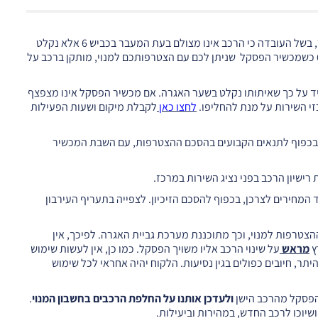
מנויי פסקל נהנים מתעריפי נסיעה נמוכים משמעותית, וזאת, בין השאר, בשל העובדה כי הרכב אינו מצולם בעת המעבר בכביש 6 אלא נקלט
על ידי איתות מכשיר הפסקל. בהתאם לכך, יש להקפיד ולנסוע בכביש 6 כשמכשיר הפסקל שניתן לכם עם הצטרפותכם למנוי, מותקן ברכב על
 על כך שאיתותו נקלט בשער האגרה. אם מכשיר הפסקל אינו מצפצף
י השירות על מנת להחליפו.
לחצו כאן
לקבלת מיקום ושעות הפעילות
ח בכפוף לתנאים הקבועים בהסכם ההצטרפות, עם השבת המכשיר
מחירים לצרכן, בכפוף להסכם הזיכיון. לצפייה בתעריף העירבון
הצטרפות למנוי, וכך מתוכננת מערכת גביית האגרה. לפיכך, אין
ץ
מראש
על שינוי הרכב אליו משויך הפסקל. כמו כן, אין לעשות שימוש
יתר, חיובים כפולים בגין נסיעות. הלקוח יהיה אחראי לכל שימוש
פסקל מהרכב הישן
ולעדכן אותנו על החלפת הרכבים בחשבון המנוי
.
יוכו לרכב החדש, במהירות וביעילות.