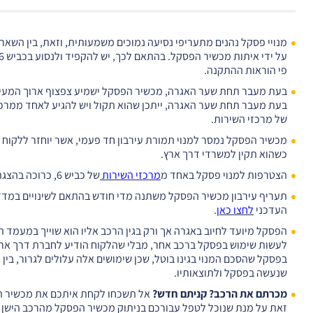
פי הוראות ההתקנה.
בעת מעבר תחת שער האגרה, מכשיר הפסקל ישמיע צפצוף ארוך המעיד
בעת מעבר תחת שער האגרה, ייתכן שהוא תקול ויש להגיע לאחד ממרכז
של מרכזי השירות.
מכשיר הפסקל נמסר למנוי תמורת עירבון חד פעמי, אשר יוחזר ללקו
כשהוא תקין למשרדי דרך ארץ.
הצטרפות למנוי פסקל באחד מ
מרכזי השירות
של כביש 6, כרוכה בהצגת רישיון הרכב בפני נציג השירות במרכז.
תעריף עירבון מכשיר הפסקל משתנה מדי חודש בהתאם לשינויים במדד ה
העדכני
לחצו כאן
.
הפסקל מיועד לחיוב באגרה אך ורק בגין הרכב אליו הוא שוייך במעמד ה
לעשות שימוש בפסקל ברכב אחר, מבלי שהלקוח הודיע לחברת דרך אר
בפסקל שהסכם המנוי בגינו בוטל, שכן שימושים אלה עלולים לגרור, בין ה
שנעשה בפסקל ולתוצאותיו.
מכרתם את הרכב? קניתם חדש?
אל תשכחו לקחת איתכם את מכשיר ה
זאת על מנת שנוכל לטפל עבורכם בניתוק מכשיר הפסקל מהרכב הישן וש