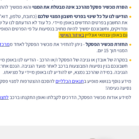
הסרת מכשיר פסקל מהרכב אינה מבטלת את המנוי
והוא ממשיך להתק
הודיעו לנו על כל שינוי בפרטי חשבון המנוי שלכם
(כתובת, טלפון, דוא"
את החשבון בפרטים החדשים באופן מיידי. כל עוד לא הודעתם לנו על שינ
ומדויקים, וחשבונכם ימשיך להיות מחויב בנסיעות על פי הפרטים המופיע
גם באופן עצמאי אונליין
באיזור האישי
.
החזרת מכשיר הפסקל
- ניתן להחזיר את מכשיר הפסקל לאחד מ
מרכזי
המנוי תוך 15 יום.
במקרה של אובדן או גניבה של הפסקל ו/או הרכב - הודיעו לנו באופן מי
חשבונכם בגין נסיעות המבוצעות ברכב לאחר מועד הגניבה. הנכם אחרא
הגניבה. במידה שהרכב נמצא, יש להודיע לנו באופן מיידי על מציאתו.
מידע נוסף בנושא מופיע ב
תנאים הכלליים
להסכם ההצטרפות למנוי פסקל
נסיעה נעימה!
למידע אודות מכשיר הפסקל, הדרכים לקבלתו ואופן התקנתו ברכב
לחצו 