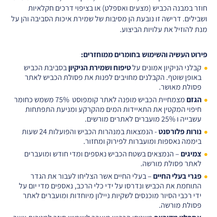
חוזר במבנה הכביש (מצעים ואספלט) או בציפוי דרכים חקלאיות
ושבילים. דרישה זו נובעת הן מסיבות של שמירת איכות הסביבה והן על
מנת להוזיל את עלויות הביצוע.
פירוט העשיה והשימוש בחומרים ממוחזרים:
קבלני הניקיון אמונים על
טיפוח ושמירת הניקיון
בסביבת הכביש
באופן שוטף. הקבלנים מחויבים לפנות את פסולת הכביש לאתר
פסולת מאושר.
הגזם
מצמחיית הכביש מופנה לאתר קומפוסט 75% משמש כחומר
חיפוי המקטין את התאיידות המים מהקרקע ומניעת התפתחות
עשבייה ו 25% מועברים לאתרים מורשים.
נורות פלורסנט
- הנמצאות במנהרות הכביש והפועלות 24 שעות
ביממה נאספות ומועברות לפירוק ומחזור.
צמיגים
– הנמצאים בשטח הכביש נאספים ומדי חודש ומועברים
לאתר פסולת מורשה.
פגרי בעלי החיים
– בעלי החיים אשר הצליחו לעבור את הגדר
התוחמת את הכביש ונדרסו על ידי כלי הרכב, נאספים מדי יום על
ידי רכבי הסיור מוכנסים לשקיות ניילון מיוחדות ומועברים לאתר
פסולת מורשה.