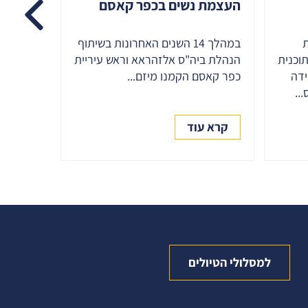
העצמת נשים בכפר קאסם
אמץ לו
במהלך 14 השנים האחרונות בשיתוף
פרויקט "
תוכנית
הנהלת ביה"ס אלזהראא וראש עיריית
האגודה ל
ידה
כפר קאסם הקמנו מיזם...
חברות עס
..
בצה"ל...
קרא עוד
קרא ע
למסלולי הטיולים