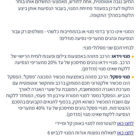
החיוב נגבה אוטומטית, אחת לחודש, מאמצעי התשלום אותו בוחר
הלקוח לעדכן במעמד פתיחת המנוי, בעבור הנסיעות אותן ביצע
הלקוח במהלך התקופה.
המנוי אינו כרוך בדמי מנוי או בהתחייבות כלשהי - משלמים רק עבור
הנסיעות ונהנים מתעריפי נסיעה מוזלים!
לבחירתכם שני מסלולי מנוי:
מנוי וידאו
: הרכב מזוהה באמצעות צילום ופענוח לוחית הרישוי של
הרכב. מנויי וידאו נהנים מחיסכון של עד 20% מתעריפי הנסיעה
ללקוח שאינו מנוי (מזדמן).
מנוי פסקל
: הרכב מזוהה באמצעות מכשיר המכונה 'פסקל'. הפסקל
הינו מכשיר אלקטרוני חכם המותקן ברכב ומתקשר אוטומטית עם
מערכת האגרה הממוחשבת, המוצבת על שערי האגרה לאורך
הכביש. הפסקל נמסר למנוי תמורת עירבון חד פעמי, המוחזר ללקוח
עם השבת המכשיר כשהוא תקין, בכפוף לתנאים הקבועים בהסכם
ההצטרפות. מנויי פסקל נהנים מחיסכון של עד 40% מתעריפי
הנסיעה ללקוח שאינו מנוי (מזדמן).
לחצו כאן
להצטרפות למנוי באופן קל ומיידי
לחצו כאן
לשאלות נפוצות אודות המנוי לכביש 6